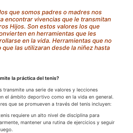
s que somos padres o madres nos
 encontrar vivencias que le transmitan
ros Hijos. Son estos valores los que
onvierten en herramientas que les
ollarse en la vida. Herramientas que no
que las utilizaran desde la niñez hasta
ite la práctica del tenis?
is transmite una serie de valores y lecciones
en el ámbito deportivo como en la vida en general.
res que se promueven a través del tenis incluyen:
tenis requiere un alto nivel de disciplina para
armente, mantener una rutina de ejercicios y seguir
juego.