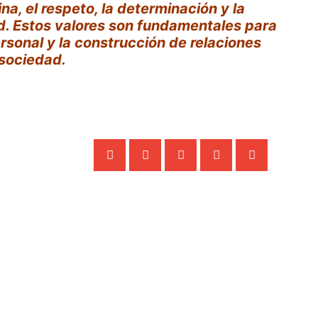
ina, el respeto, la determinación y la
d. Estos valores son fundamentales para
ersonal y la construcción de relaciones
 sociedad.