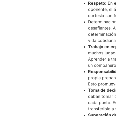
Respeto:
En e
oponente, el á
cortesía son 
Determinación
desafiantes. 
determinación 
vida cotidiana
Trabajo en eq
muchos jugado
Aprender a tr
un compañero 
Responsabili
propia prepar
Esto promueve 
Toma de deci
deben tomar d
cada punto. E
transferible a
Superación d