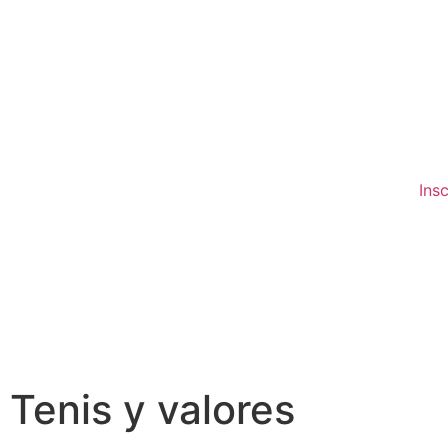
Ins
Tenis y valores