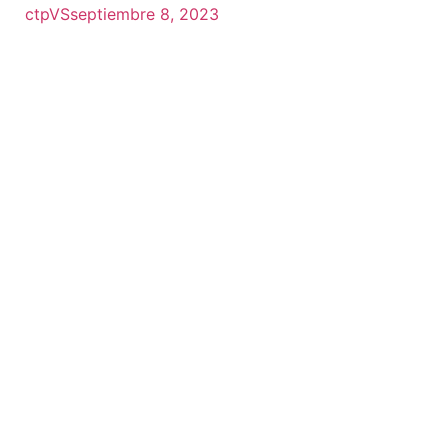
ctpVS
septiembre 8, 2023